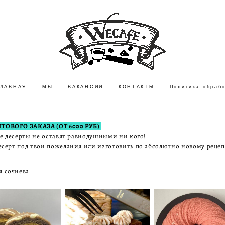
ГЛАВНАЯ
ГЛАВНАЯ
МЫ
МЫ
ВАКАНСИИ
ВАКАНСИИ
КОНТАКТЫ
КОНТАКТЫ
Политика обраб
Политика обраб
ОВОГО ЗАКАЗА (ОТ 6000 РУБ)
е десерты не оставят равнодушными ни кого!
ерт под твои пожелания или изготовить по абсолютно новому реце
я сочнева