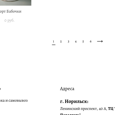
орт Бабочки
0 pуб.
1
2
3
4
5
6
о
Адреса
вка и самовывоз
г. Норильск:
Ленинский проспект, 40 А,
ТЦ 