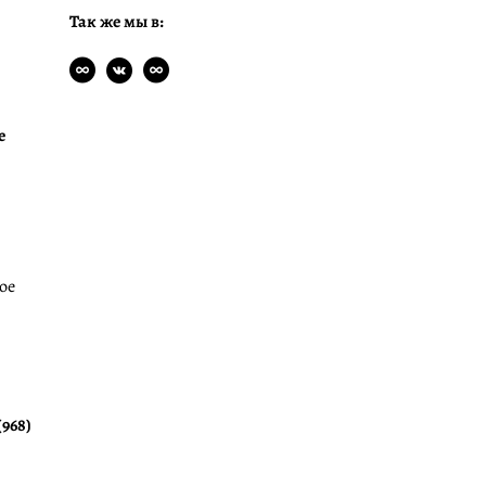
Так же мы в:
е
ое
(968)