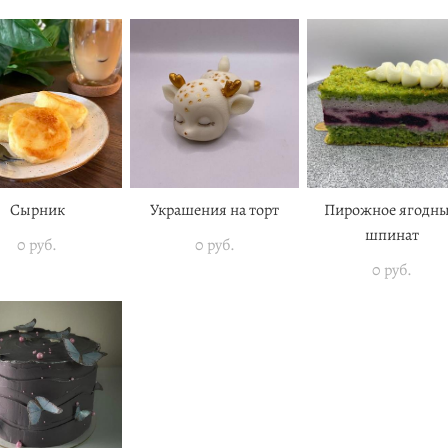
Сырник
Украшения на торт
Пирожное ягодн
шпинат
0 pуб.
0 pуб.
0 pуб.