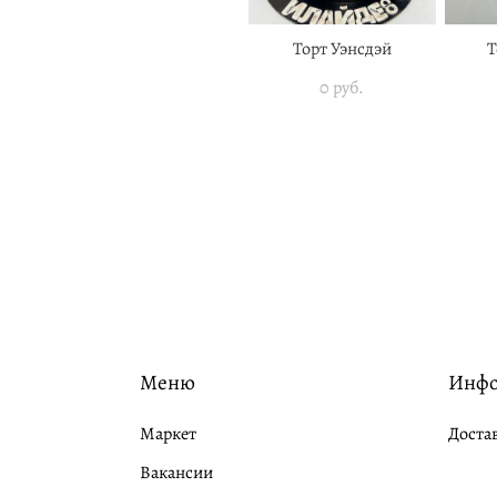
Торт Уэнсдэй
Т
0 pуб.
Меню
Инф
Маркет
Доста
Вакансии