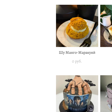
Шу Манго-Маракуяй
0 pуб.