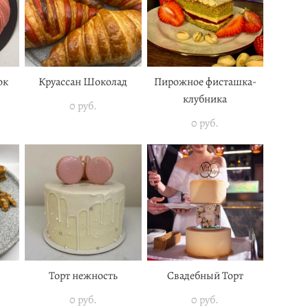
ок
Круассан Шоколад
Пирожное фисташка-
клубника
0 pуб.
0 pуб.
Торт нежность
Свадебный Торт
0 pуб.
0 pуб.