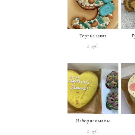
Торт на заказ
Р
0 pуб.
Набор для мамы
0 pуб.