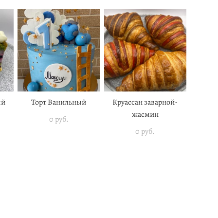
ый
Торт Ванильный
Круассан заварной-
жасмин
0 pуб.
0 pуб.