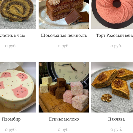
улетик к чаю
Шоколадная нежность
Торт Розовый вен
0 pуб.
0 pуб.
0 pуб.
Пломбир
Птичье молоко
Пахлава
0 pуб.
0 pуб.
0 pуб.