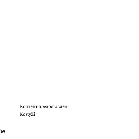
Контент предоставлен:
KostyZi
"69