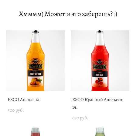
Хмммм) Может и это заберешь? ;)
ESCO Ананас 1л.
ESCO Красный Апельсин
1л.
500 pуб.
690 pуб.