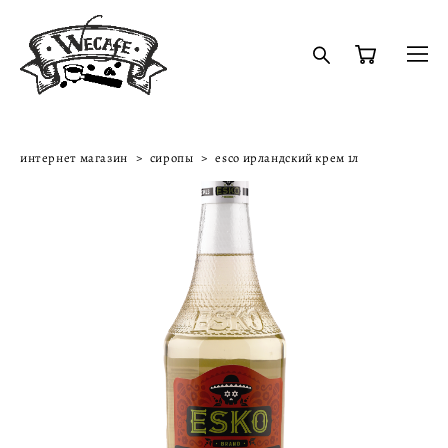
интернет магазин
>
сиропы
>
esco ирландский крем 1л