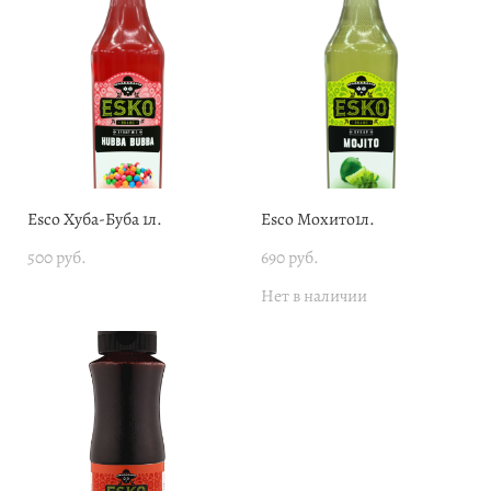
Esco Хуба-Буба 1л.
Esco Мохито1л.
500 pуб.
690 pуб.
Нет в наличии