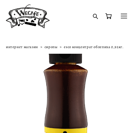
интернет магазин
>
сиропы
>
esco концентрат облепиха 0,92кг.