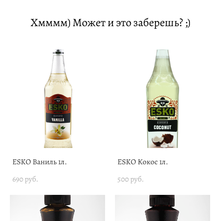
Хмммм) Может и это заберешь? ;)
ESKO Ваниль 1л.
ESKO Кокос 1л.
690 pуб.
500 pуб.