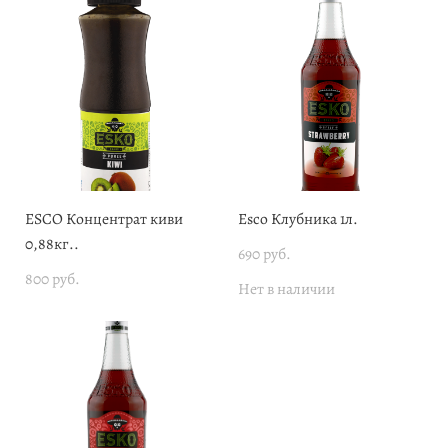
ESCO Концентрат киви
Esco Клубника 1л.
0,88кг..
690 pуб.
800 pуб.
Нет в наличии