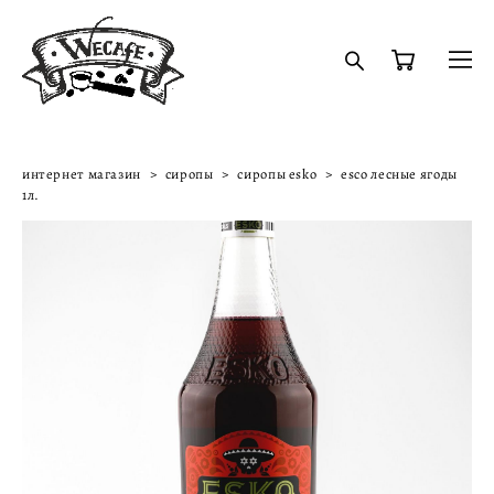
интернет магазин
>
сиропы
>
сиропы esko
>
esco лесные ягоды
1л.