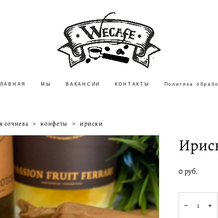
ГЛАВНАЯ
ГЛАВНАЯ
МЫ
МЫ
ВАКАНСИИ
ВАКАНСИИ
КОНТАКТЫ
КОНТАКТЫ
Политика обраб
Политика обраб
я сочнева
>
конфеты
>
ириски
Ирис
0 pуб.