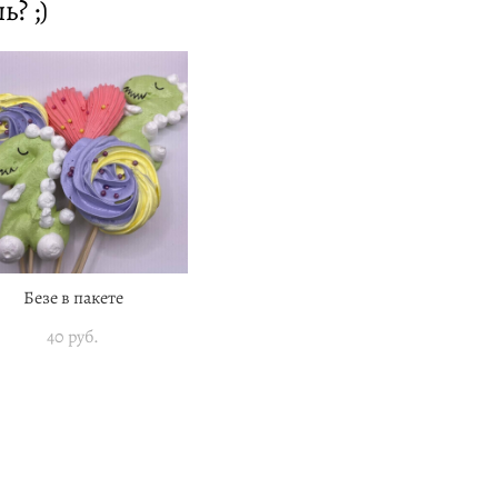
? ;)
Безе в пакете
40 pуб.