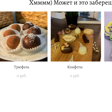
Хмммм) Может и это заберешь
Трюфель
Конфеты
0 pуб.
0 pуб.