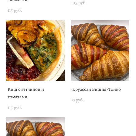
115 pуб.
115 pуб.
Киш с ветчиной и
Круассан Вишня-Тонко
томатами
0 pуб.
115 pуб.