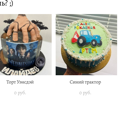
? ;)
Торт Уэнсдэй
Синий трактор
0 pуб.
0 pуб.