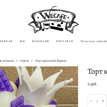
ГЛАВНАЯ
ГЛАВНАЯ
МЫ
МЫ
ВАКАНСИИ
ВАКАНСИИ
КОНТАКТЫ
КОНТАКТЫ
Политика обраб
Политика обраб
я сочнева
>
торты
>
торт красный бархат
Торт 
0 pуб.