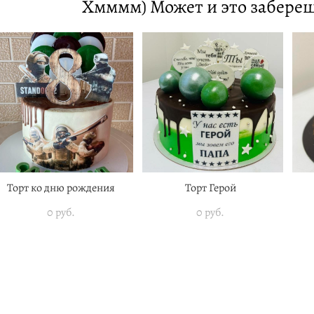
Хмммм) Может и это заберешь
Торт ко дню рождения
Торт Герой
0 pуб.
0 pуб.