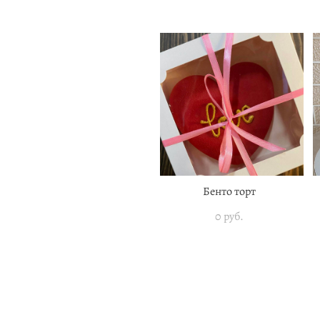
Бенто торт
0 pуб.