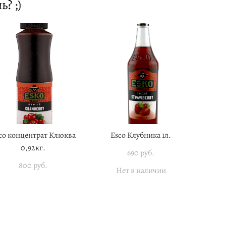
? ;)
co концентрат Клюква
Esco Клубника 1л.
0,92кг.
690 pуб.
800 pуб.
Нет в наличии