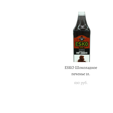
ESKO Шоколадное
печенье 1л.
690 pуб.