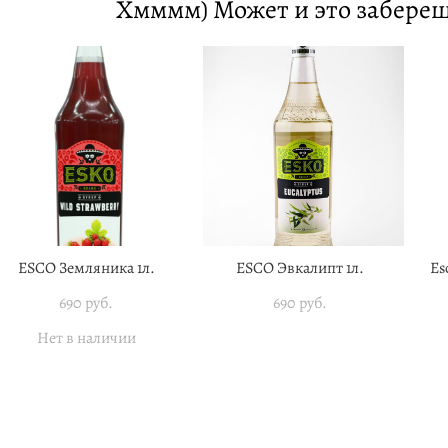
Хмммм) Может и это заберешь
ESCO Земляника 1л.
ESCO Эвкалипт 1л.
Es
690 pуб.
690 pуб.
Нет в наличии