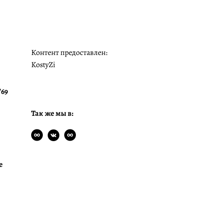
Контент предоставлен:
KostyZi
"69
Так же мы в:
е