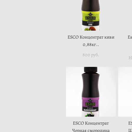
ESCO Концентрат киви
Es
0,88кг..
800 pуб.
Н
ESCO Концентрат
E
Черная смородина
Ш