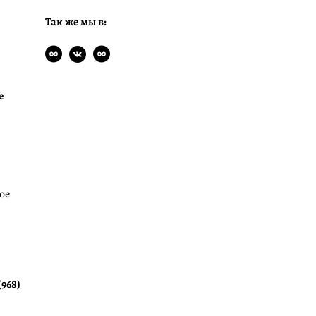
Так же мы в:
е
ое
(968)