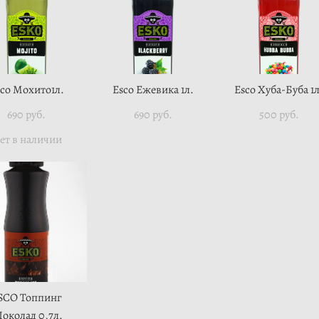
co Мохито1л.
Esco Ежевика 1л.
Esco Хуба-Буба 1л
690 pуб.
690 pуб.
500 pуб.
ет в наличии
SCO Топпинг
околад 0,7л.