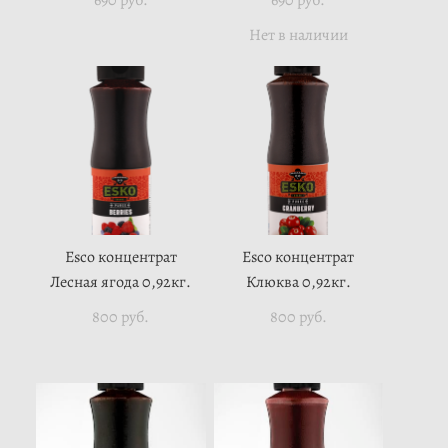
690 pуб.
690 pуб.
Нет в наличии
Esco концентрат
Esco концентрат
Лесная ягода 0,92кг.
Клюква 0,92кг.
800 pуб.
800 pуб.