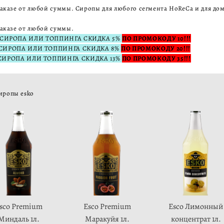
аказе от любой суммы. Сиропы для любого сегмента HoReCa и для до
заказе от любой суммы.
ОК СИРОПА ИЛИ ТОППИНГА СКИДКА 5%
ПО ПРОМОКОДУ 10!!!
А ИЛИ ТОППИНГА СКИДКА 8%
ПО ПРОМОКОДУ 20!!!
 ИЛИ ТОППИНГА СКИДКА 13%
ПО ПРОМОКОДУ 35!!!
иропы esko
sco Premium
Esco Premium
Esco Лимонный
Миндаль 1л.
Маракуйя 1л.
концентрат 1л.