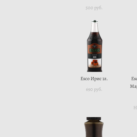
500 pуб.
Esco Ирис 1л.
Es
Мар
690 pуб.
Н