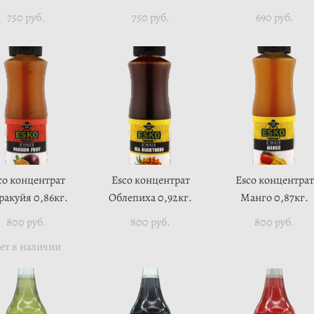
750 pуб.
750 pуб.
690 pуб.
co концентрат
Esco концентрат
Esco концентрат
акуйя 0,86кг.
Облепиха 0,92кг.
Манго 0,87кг.
800 pуб.
800 pуб.
800 pуб.
ет в наличии