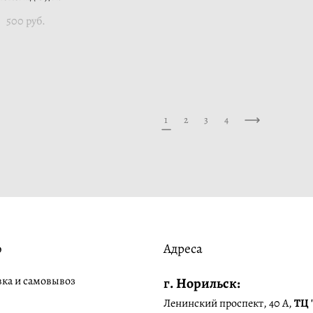
500 pуб.
1
2
3
4
о
Адреса
вка и самовывоз
г. Норильск:
Ленинский проспект, 40 А,
ТЦ 