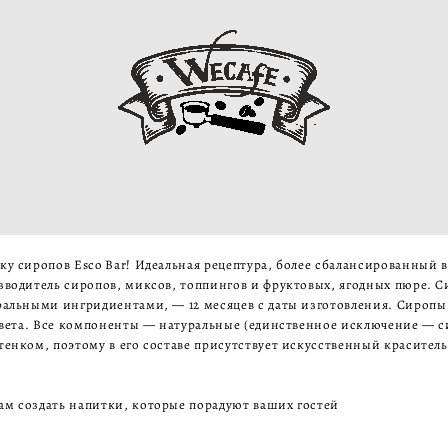
у сиропов Esco Bar! Идеальная рецептура, более сбалансированный вк
водитель сиропов, миксов, топпингов и фруктовых, ягодных пюре. С
альными ингридиентами, — 12 месяцев с даты изготовления. Сиропы E
цвета. Все компоненты — натуральные (единственное исключение — с
ым оттенком, поэтому в его составе присутствует искус
ам создать напитки, которые порадуют ваших гостей